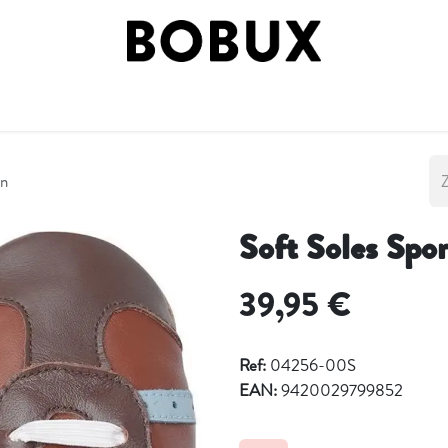
 BY STAGE
SHOP BY STYLE
BOBUX FASES
ON
in
Soft Soles Spor
39,95
€
Ref:
04256-00S
EAN:
9420029799852