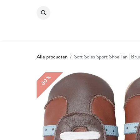
Overslaan naar inhoud
HOME
SHOP
Alle producten
Soft Soles Sport Shoe Tan | Bru
-30 %