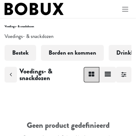
Overslaan naar inhoud
Voedings- & snackdozen
Voedings- & snackdozen
Bestek
Borden en kommen
Drinkbe
Voedings- &
snackdozen
Geen product gedefinieerd