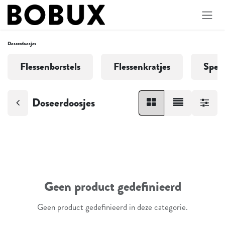
Overslaan naar inhoud
Doseerdoosjes
Flessenborstels
Flessenkratjes
Spen
Doseerdoosjes
Geen product gedefinieerd
Geen product gedefinieerd in deze categorie.