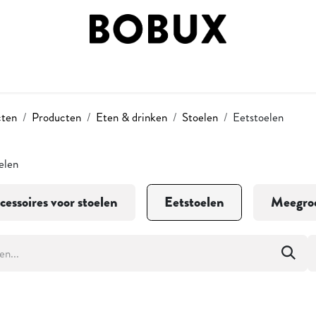
 BY STAGE
SHOP BY STYLE
BOBUX FASES
ON
cten
Producten
Eten & drinken
Stoelen
Eetstoelen
elen
cessoires voor stoelen
Eetstoelen
Meegroe