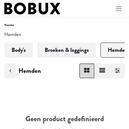
Overslaan naar inhoud
Hemden
Hemden
Body's
Broeken & leggings
Hemden
Hemden
Geen product gedefinieerd