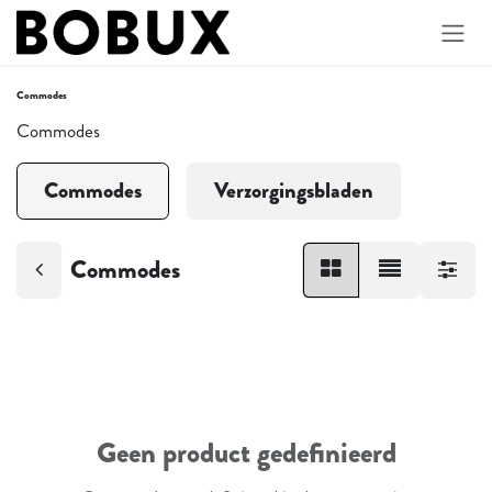
Overslaan naar inhoud
Commodes
Commodes
Commodes
Verzorgingsbladen
Commodes
Geen product gedefinieerd