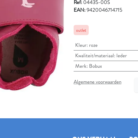
Ref:
04435-00S
EAN:
9420046714715
outlet
Kleur
:
roze
Kwaliteit/materiaal
:
leder
Merk
:
Bobux
Algemene voorwaarden