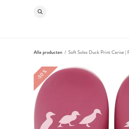
Overslaan naar inhoud
HOME
SHOP
Alle producten
Soft Soles Duck Print Cerise | 
-50 %