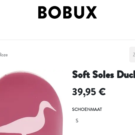
 BY STAGE
SHOP BY STYLE
BOBUX FASES
ON
Roze
Soft Soles Duck
39,95
€
SCHOENMAAT