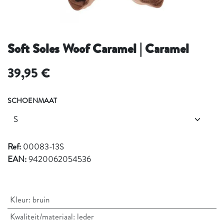
Soft Soles Woof Caramel | Caramel
39,95
€
SCHOENMAAT
Ref:
00083-13S
EAN:
9420062054536
Kleur
:
bruin
Kwaliteit/materiaal
:
leder