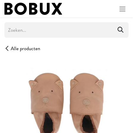
Overslaan naar inhoud
Alle producten