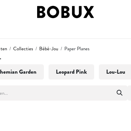
 BY STAGE
SHOP BY STYLE
BOBUX FASES
ON
cten
Collecties
Bébé-Jou
Paper Planes
s
hemian Garden
Leopard Pink
Lou-Lou