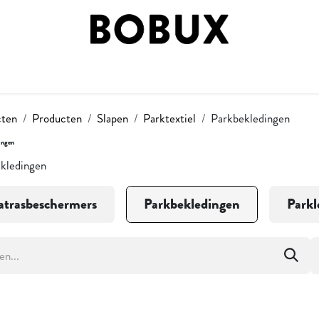
 BY STAGE
SHOP BY STYLE
BOBUX FASES
ON
cten
Producten
Slapen
Parktextiel
Parkbekledingen
ingen
kledingen
trasbeschermers
Parkbekledingen
Parkl