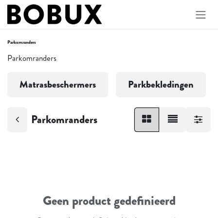
Overslaan naar inhoud
Parkomranders
Parkomranders
Matrasbeschermers
Parkbekledingen
Parkomranders
Geen product gedefinieerd